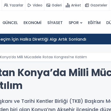
Yazarlar
Video
Galeri
Anket
Gazeteler
GÜNCEL
EKONOMİ
SİYASET
SPOR
EĞİTİM
D
eçim İçin Halka Direttiği Algı Artık Sonlandı
onya’da Milli Mücadele Rotası Kongresi’ne Katılım
an Konya’da Milli Müc
tılım
anı ve Tarihi Kentler Birliği (TKB) Başkanı M
n biri olan Konya’nın Akşehir ilçesinde düzenl