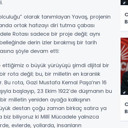
i.
C
 yolculuğu” olarak tanımlayan Yavaş, projenin
B
anda ortak hafızayı diri tutma çabası
adele Rotası sadece bir proje değil; aynı
lleğinde derin izler bırakmış bir tarih
asına şöyle devam etti:
 ettiğimiz o büyük yürüyüşü şimdi dijital bir
r rota değil; bu, bir milletin en karanlık
ir. Bu rota, Gazi Mustafa Kemal Paşa’nın 16
kışıyla başlayıp, 23 Ekim 1922’de düşmanın bu
ir milletin yeniden ayağa kalkışının
C
 büyük destan çoğu zaman birkaç satıra ya
B
a biz biliyoruz ki Millî Mücadele yalnızca
de, evlerde, yollarda, insanların