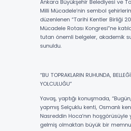
Ankara Büyükşehir Belediyesi ve Tar
Milli Mücadele’nin sembol şehirleri
düzenlenen “Tarihi Kentler Birliği 20
Mücadele Rotası Kongresi”ne katıldı
tutan önemli belgeler, akademik s
sunuldu.
“BU TOPRAKLARIN RUHUNDA, BELLEĞİN
YOLCULUĞU”
Yavaş, yaptığı konuşmada, “Bugün,
yapmış Selçuklu kenti, Osmanlı kent
Nasreddin Hoca’nın hoşgörüsüyle 
gelmiş olmaktan büyük bir memnun