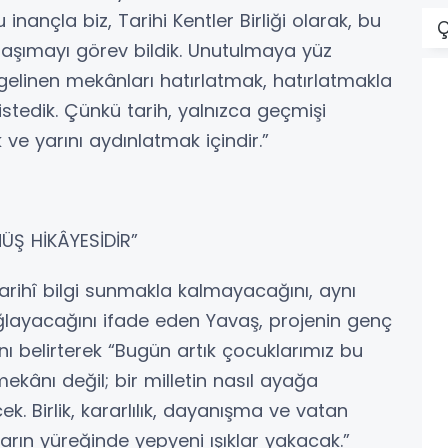
inançla biz, Tarihi Kentler Birliği olarak, bu
Ç
taşımayı görev bildik. Unutulmaya yüz
linen mekânları hatırlatmak, hatırlatmakla
tedik. Çünkü tarih, yalnızca geçmişi
ve yarını aydınlatmak içindir.”
NÜŞ HİKÂYESİDİR”
tarihî bilgi sunmakla kalmayacağını, aynı
ğlayacağını ifade eden Yavaş, projenin genç
ını belirterek “Bugün artık çocuklarımız bu
mekânı değil; bir milletin nasıl ayağa
cek. Birlik, kararlılık, dayanışma ve vatan
arın yüreğinde yepyeni ışıklar yakacak.”