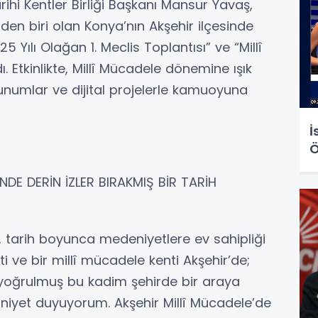
ihi Kentler Birliği Başkanı Mansur Yavaş,
nden biri olan Konya’nın Akşehir ilçesinde
25 Yılı Olağan 1. Meclis Toplantısı” ve “Millî
. Etkinlikte, Millî Mücadele dönemine ışık
unumlar ve dijital projelerle kamuoyuna
İ
Ö
DE DERİN İZLER BIRAKMIŞ BİR TARİH
 tarih boyunca medeniyetlere ev sahipliği
i ve bir millî mücadele kenti Akşehir’de;
yoğrulmuş bu kadim şehirde bir araya
iyet duyuyorum. Akşehir Millî Mücadele’de