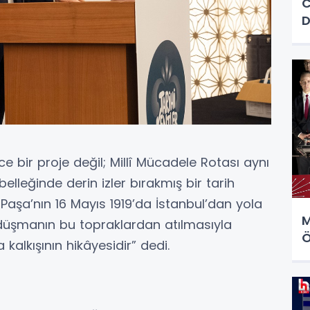
C
D
e bir proje değil; Millî Mücadele Rotası aynı
lleğinde derin izler bırakmış bir tarih
aşa’nın 16 Mayıs 1919’da İstanbul’dan yola
M
e düşmanın bu topraklardan atılmasıyla
Ö
kalkışının hikâyesidir” dedi.