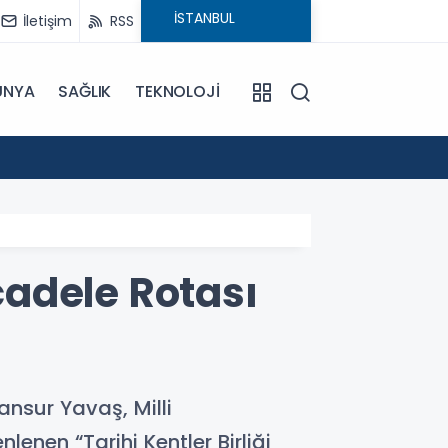
İletişim
RSS
ÜNYA
SAĞLIK
TEKNOLOJİ
18:29
CHP'ni
adele Rotası
ansur Yavaş, Milli
enen “Tarihi Kentler Birliği