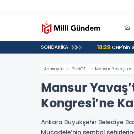
18:29
SONDAKİKA
CHP'nin S
Anasayfa
GÜNCEL
Mansur Yavaş’tan K
Mansur Yavaş’t
Kongresi’ne Ka
Ankara Büyükşehir Belediye Başk
Mücadele’nin sembol şehirlerinde