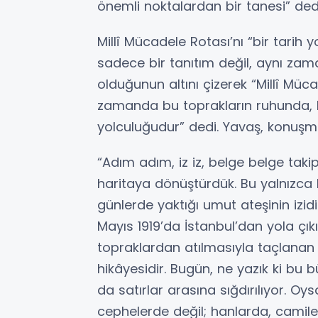
önemli noktalardan bir tanesi” ded
Millî Mücadele Rotası’nı “bir tarih
sadece bir tanıtım değil, aynı zam
olduğunun altını çizerek “Millî Müc
zamanda bu toprakların ruhunda, be
yolculuğudur” dedi. Yavaş, konuşm
“Adım adım, iz iz, belge belge takip
haritaya dönüştürdük. Bu yalnızca bi
günlerde yaktığı umut ateşinin izid
Mayıs 1919’da İstanbul’dan yola çı
topraklardan atılmasıyla taçlanan b
hikâyesidir. Bugün, ne yazık ki bu
da satırlar arasına sığdırılıyor. Oys
cephelerde değil; hanlarda, camiler