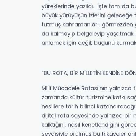
yüreklerinde yazıldı. İşte tam da bu 
büyük yürüyüşün izlerini geleceğe 
tutmuş kahramanları, görmezden ge
da kalmayıp belgeleyip yaşatmak is
anlamak için değil; bugünü kurmak 
“BU ROTA, BİR MİLLETİN KENDİNE DÖ
Millî Mücadele Rotası’nın yalnızca 
zamanda kültür turizmine katkı sa
nesillere tarih bilinci kazandıracağ
dijital rota sayesinde yalnızca bir 
kalktığını, nasıl kenetlendiğini göre
sevgisiyle örülmüş bu hikâyeler onl