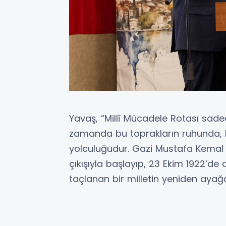
Yavaş, “Millî Mücadele Rotası sadec
zamanda bu toprakların ruhunda, be
yolculuğudur. Gazi Mustafa Kemal P
çıkışıyla başlayıp, 23 Ekim 1922’d
taçlanan bir milletin yeniden ayağa 