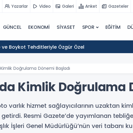
Yazarlar
Video
Galeri
Anket
Gazeteler
GÜNCEL
EKONOMİ
SİYASET
SPOR
EĞİTİM
D
 ve Boykot Tehditleriyle Özgür Özel
da Kimlik Doğrulama Dönemi Başladı
arda Kimlik Doğrulama
pto varlık hizmet sağlayıcılarının uzaktan kim
e getirdi. Resmi Gazete’de yayımlanan tebliğ
ık İşleri Genel Müdürlüğü’nün veri tabanı ku