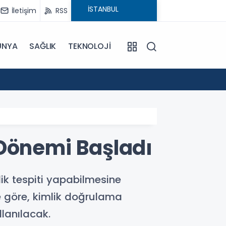
İletişim
RSS
ÜNYA
SAĞLIK
TEKNOLOJİ
18:20
Manipü
 Dönemi Başladı
lik tespiti yapabilmesine
e göre, kimlik doğrulama
llanılacak.