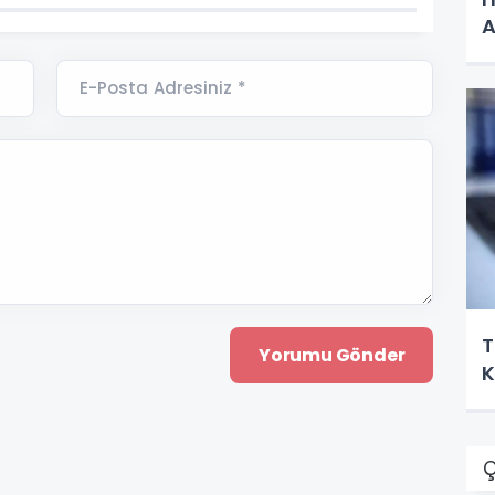
A
E-Posta Adresiniz *
T
K
Ç