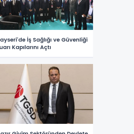
ayseri'de İş Sağlığı ve Güvenliği
uarı Kapılarını Açtı
azır Giyim Sektöründen Devlete