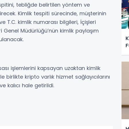
espitini, tebliğde belirtilen yöntem ve
recek. Kimlik tespiti sürecinde, müşterinin
 T.C. kimlik numarası bilgileri, İçişleri
eri Genel Müdürlüğü’nün kimlik paylaşım
K
ulanacak.
F
sı işlemlerini kapsayan uzaktan kimlik
birlikte kripto varlık hizmet sağlayıcılarını
 kalıcı hale getirildi.
H