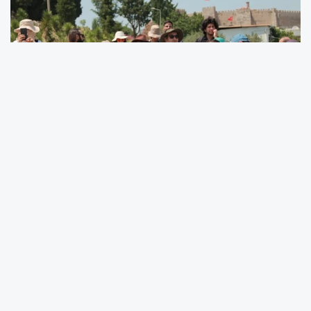
İzmir'de Carpouza Kafe önünden başlayan
turda, Selçuk Efes Kent Belleği Sorumlusu
Tarihçi Tolga Mert rehberliğinde katılımcılar;
Tarihi Su Kemerleri, Selçuk Tren İstasyonu,
Kurtuluş Yolu Anıtı, Selçuk Efes Kent Belleği, St.