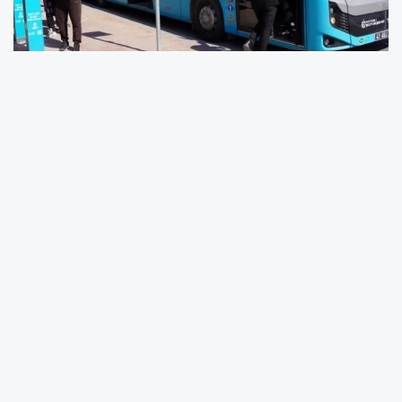
Kocaeli Büyükşehir Belediyesi toplu ulaşımda
hayata geçirdiği uygulamalarla yolcu
memnuniyetini artırıyor. Bu kapsamda hızlı ve
konforlu ulaşım ağı olan Hat 41K, “Gittiğin
Kadar Öde” sistemi ile 18 metre körüklü
araçlarla vatandaşlara keyifli ve ekonomik
yolculuk sunuyor. 4 ilçe arasında kesintisiz
ulaşımı sağlayan Hat 41K’da vatandaşlar,
gittiği mesafe kadar ücret ödüyor.