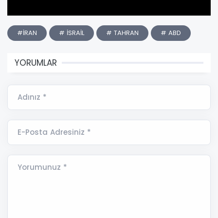
#İRAN
# İSRAİL
# TAHRAN
# ABD
YORUMLAR
Adınız *
E-Posta Adresiniz *
Yorumunuz *