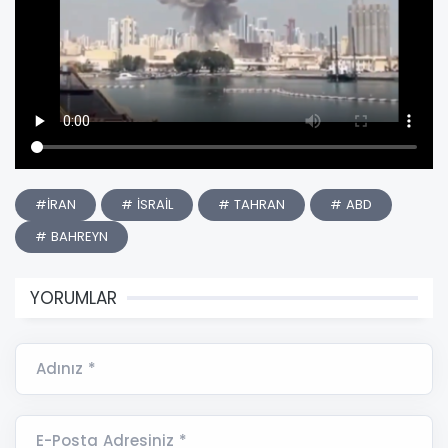
#İRAN
# İSRAİL
# TAHRAN
# ABD
# BAHREYN
YORUMLAR
Adınız *
E-Posta Adresiniz *