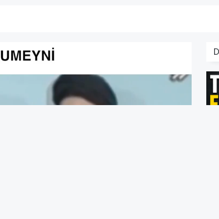
T
A
V