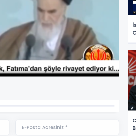
İ
Ö
C
E-Posta Adresiniz *
B