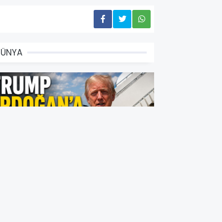
DÜNYA
rump "Erdoğan Sert Bir Adam
ma Onunla Çok İyi Bir İlişkimiz
ar"