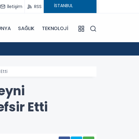
İletişim
RSS
ÜNYA
SAĞLIK
TEKNOLOJİ
18:29
CHP'ni
Etti
eyni
sir Etti