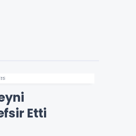
tti
eyni
sir Etti