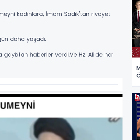
meyni kadınlara, İmam Sadık'tan rivayet
gün daha yaşadı.
na gaybtan haberler verdi.Ve Hz. Ali'de her
M
Ö