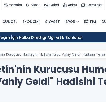
Yazarlar
Video
Galeri
Anket
Gazeteler
GÜNCEL
EKONOMİ
SİYASET
SPOR
EĞİTİM
D
eçim İçin Halka Direttiği Algı Artık Sonlandı
nin Kurucusu Humeyni "Hz.Fatıma'ya Vahiy Geldi" Hadisini Tefsir 
tin'nin Kurucusu Hum
hiy Geldi" Hadisini Tef