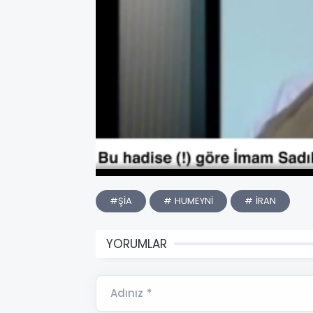
#ŞİA
# HUMEYNİ
# İRAN
YORUMLAR
Adınız *