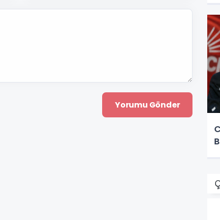
C
B
Ç