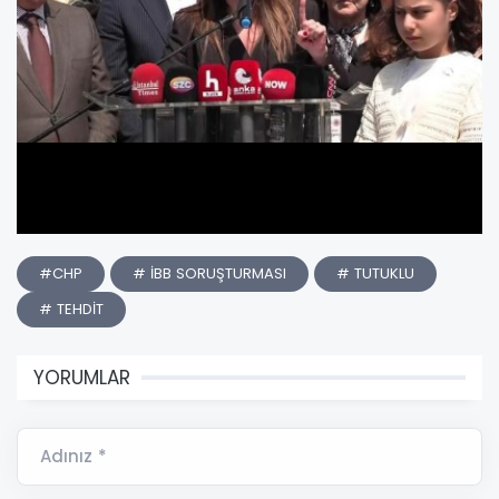
#CHP
# İBB SORUŞTURMASI
# TUTUKLU
# TEHDİT
YORUMLAR
Adınız *