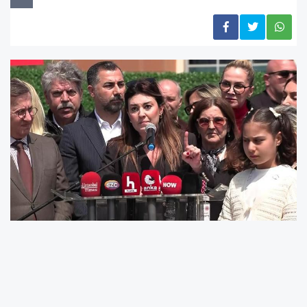
CHP'li Aykut Erdoğdu, İBB'ye yönelik yolsuzluk
soruşturması kapsamında
"rüşvete
yardımcılıktan"
tutuklandı.Erdoğdu 'nun eşi