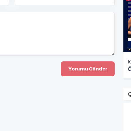
İ
Ö
Ç