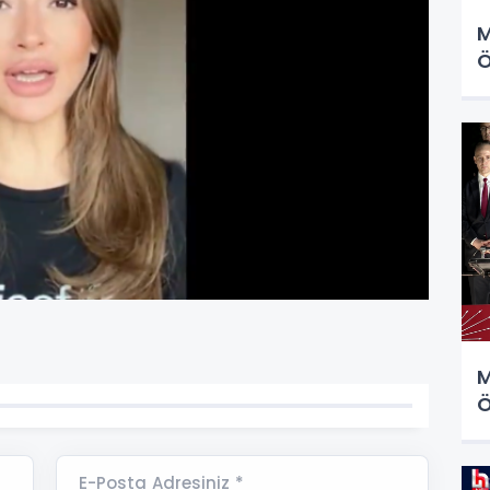
M
Ö
M
Ö
E-Posta Adresiniz *