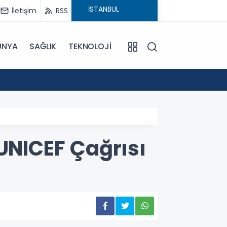
İletişim
RSS
ÜNYA
SAĞLIK
TEKNOLOJİ
18:29
CHP'ni
 UNICEF Çağrısı