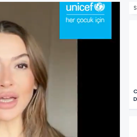
S
C
D