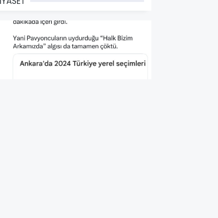
İYASET
HP'nin Seçim İçin Halka
irettiği Algı Artık Sonlandı