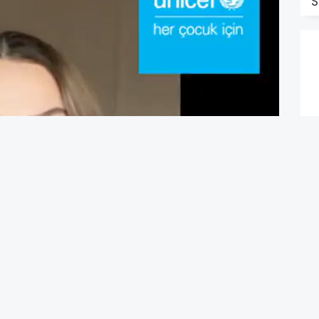
S
C
D