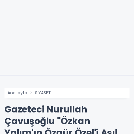
Anasayfa
SİYASET
Gazeteci Nurullah
Çavuşoğlu "Özkan
Yalım'ın Özgür Özel'i Asıl