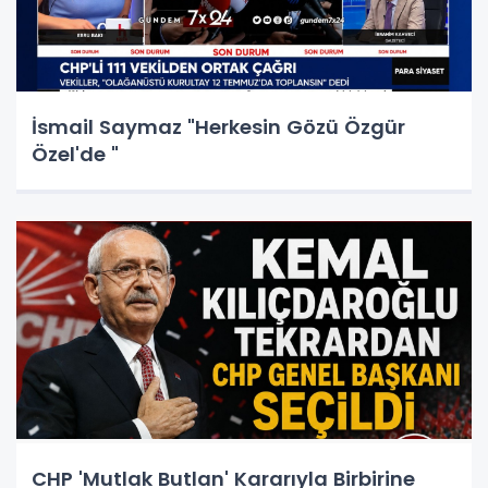
İsmail Saymaz "Herkesin Gözü Özgür
Özel'de "
CHP 'Mutlak Butlan' Kararıyla Birbirine