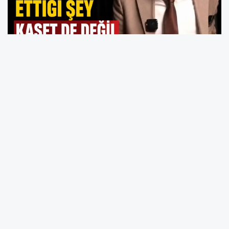
Uşak'lı Gazeteci Nurullah Çavuşoğlu, merak
uyandıracak iddialarda bulundu.
"Bütün Türkiye'yi bu konuda uyarıyorum"
"Özkan Yalım'ın Özgür Özel'i asıl tehdit ettiği
şey kaset de değildi"
İddiasına göre ortada sadece bir kaset
meselesi yok. Çavuşoğlu'nun bu konuyu bu