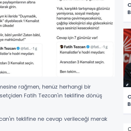
C
B
mesine rağmen, henüz herhangi bir
setçiden Fatih Tezcan'ın teklifine dönüş
C
B
an'ın teklifine ne cevap verileceği merak
Ç