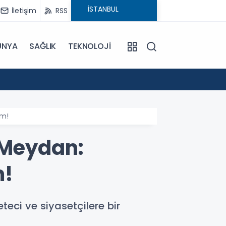
İletişim
RSS
ÜNYA
SAĞLIK
TEKNOLOJİ
18:29
CHP'ni
ım!
 Meydan:
m!
eci ve siyasetçilere bir