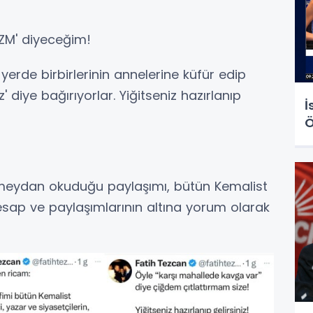
LİZM' diyeceğim!
erde birbirlerinin annelerine küfür edip
' diye bağırıyorlar. Yiğitseniz hazırlanıp
İ
Ö
 meydan okuduğu paylaşımı, bütün Kemalist
hesap ve paylaşımlarının altına yorum olarak