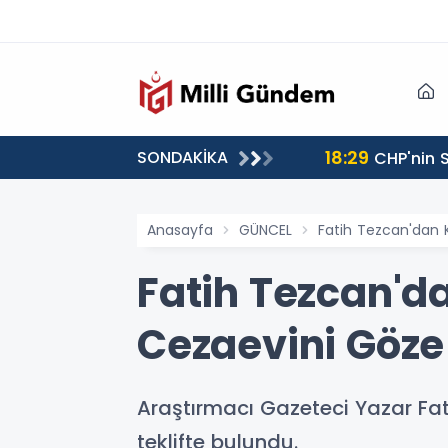
18:29
SONDAKİKA
CHP'nin S
Anasayfa
GÜNCEL
Fatih Tezcan'dan K
Fatih Tezcan'd
Cezaevini Göze 
Araştırmacı Gazeteci Yazar Fat
teklifte bulundu.