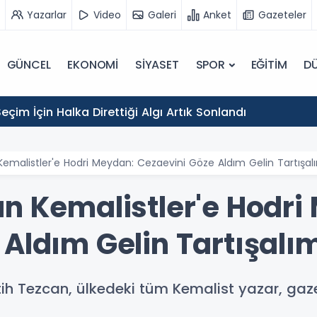
Yazarlar
Video
Galeri
Anket
Gazeteler
GÜNCEL
EKONOMİ
SİYASET
SPOR
EĞİTİM
D
eçim İçin Halka Direttiği Algı Artık Sonlandı
emalistler'e Hodri Meydan: Cezaevini Göze Aldım Gelin Tartışal
an Kemalistler'e Hodri
Aldım Gelin Tartışalı
ih Tezcan, ülkedeki tüm Kemalist yazar, gazet