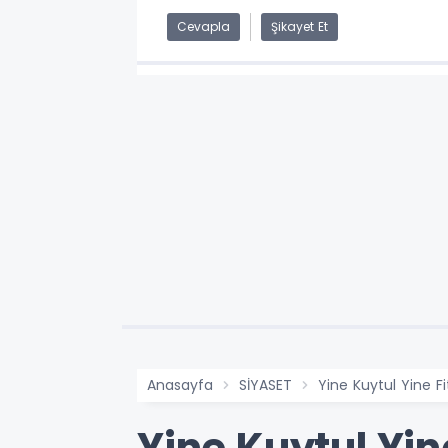
Cevapla
Şikayet Et
Anasayfa
SİYASET
Yine Kuytul Yine F