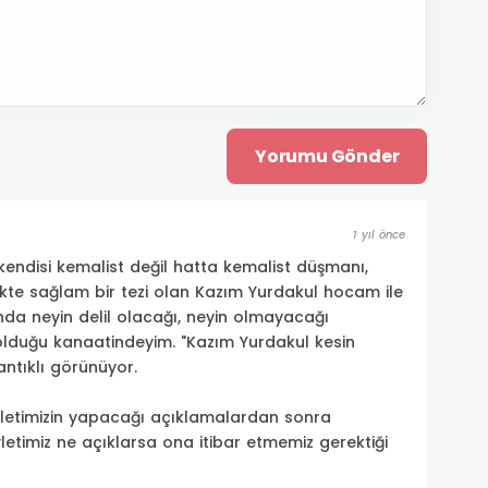
1 yıl önce
 kendisi kemalist değil hatta kemalist düşmanı,
ikte sağlam bir tezi olan Kazım Yurdakul hocam ile
ında neyin delil olacağı, neyin olmayacağı
duğu kanaatindeyim. "Kazım Yurdakul kesin
ntıklı görünüyor.
letimizin yapacağı açıklamalardan sonra
evletimiz ne açıklarsa ona itibar etmemiz gerektiği