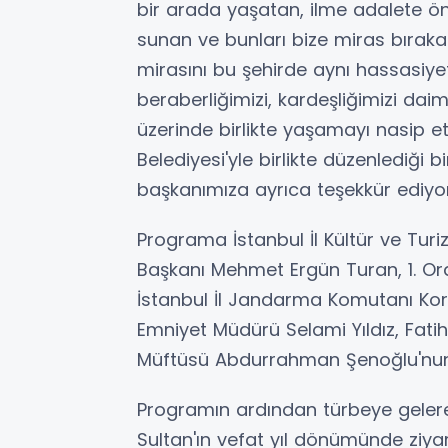
bir arada yaşatan, ilme adalete ön
sunan ve bunları bize miras bırakan
mirasını bu şehirde aynı hassasiyet
beraberliğimizi, kardeşliğimizi daim
üzerinde birlikte yaşamayı nasip et
Belediyesi'yle birlikte düzenlediği
başkanımıza ayrıca teşekkür ediyo
Programa İstanbul İl Kültür ve Tur
Başkanı Mehmet Ergün Turan, 1. Or
İstanbul İl Jandarma Komutanı Kor
Emniyet Müdürü Selami Yıldız, Fatih
Müftüsü Abdurrahman Şenoğlu'nun d
Programın ardından türbeye geler
Sultan'ın vefat yıl dönümünde ziyare