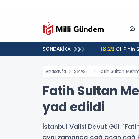
18:29
SONDAKİKA
CHP'nin S
Anasayfa
SİYASET
Fatih Sultan Mehme
Fatih Sultan Me
yad edildi
İstanbul Valisi Davut Gül: "Fat
aynı zamanda çağ açan çağ ka