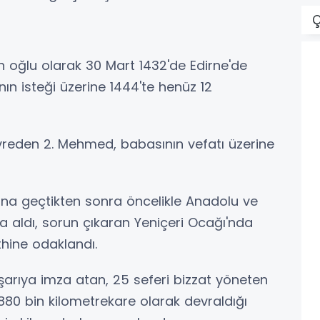
Ç
n oğlu olarak 30 Mart 1432'de Edirne'de
n isteği üzerine 1444'te henüz 12
vreden 2. Mehmed, babasının vefatı üzerine
ına geçtikten sonra öncelikle Anadolu ve
a aldı, sorun çıkaran Yeniçeri Ocağı'nda
thine odaklandı.
arıya imza atan, 25 seferi bizzat yöneten
80 bin kilometrekare olarak devraldığı