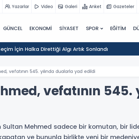
Yazarlar
Video
Galeri
Anket
Gazeteler
GÜNCEL
EKONOMİ
SİYASET
SPOR
EĞİTİM
D
eçim İçin Halka Direttiği Algı Artık Sonlandı
d, vefatının 545. yılında dualarla yad edildi
hmed, vefatının 545. 
ih Sultan Mehmed sadece bir komutan, bir lide
patan ve bununla birlikte yeni bir medeniy