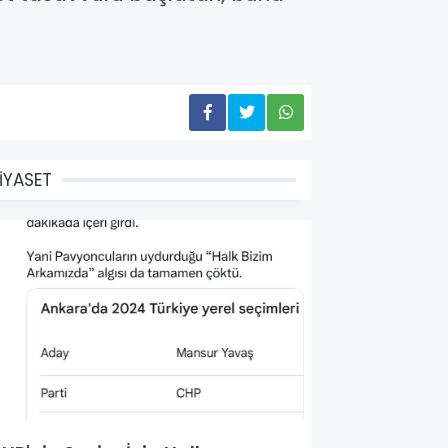
İYASET