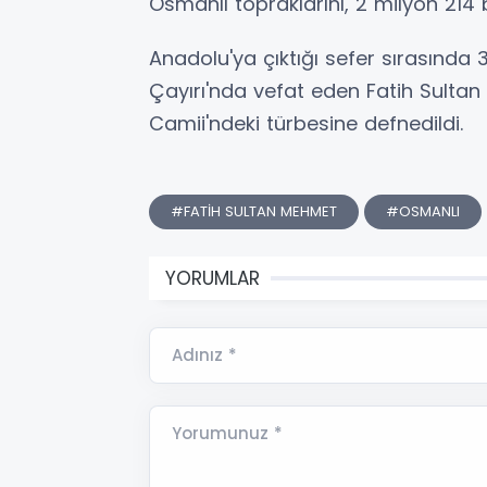
Osmanlı topraklarını, 2 milyon 214 
Anadolu'ya çıktığı sefer sırasında
Çayırı'nda vefat eden Fatih Sultan
Camii'ndeki türbesine defnedildi.
#FATİH SULTAN MEHMET
#OSMANLI
YORUMLAR
Adınız *
Yorumunuz *