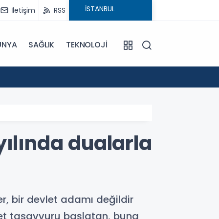
İletişim
RSS
ÜNYA
SAĞLIK
TEKNOLOJİ
18:29
CHP'ni
yılında dualarla
r, bir devlet adamı değildir
et tasavvuru başlatan, buna