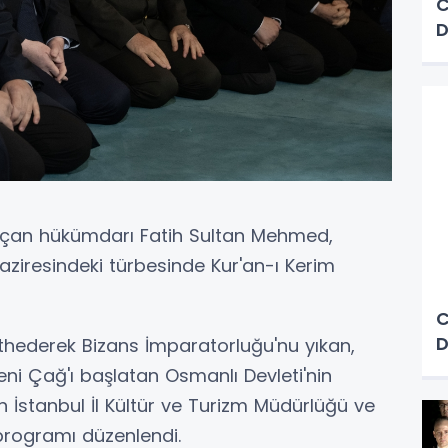
C
D
açan hükümdarı Fatih Sultan Mehmed,
Haziresindeki türbesinde Kur'an-ı Kerim
C
D
thederek Bizans İmparatorluğu'nu yıkan,
Yeni Çağ'ı başlatan Osmanlı Devleti'nin
n İstanbul İl Kültür ve Turizm Müdürlüğü ve
programı düzenlendi.