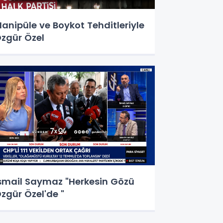
anipüle ve Boykot Tehditleriyle
zgür Özel
smail Saymaz "Herkesin Gözü
zgür Özel'de "