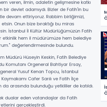
em veren, ilmin, adaletin gelişmesine katkı
 bir devlet adamıydı. Bizler de Fatih'in bu
M
le devam ettiriyoruz. Rabbim birliğimizi,
Ö
 etsin. Onun bize bıraktığı bu miras
sin. İstanbul İl Kültür Müdürlüğümüzün Fatih
 bir etkinlik hem il müdürümüze hem belediye
rum." değerlendirmesinde bulundu.
izm Müdürü Hüseyin Keskin, Fatih Belediye
du Komutanı Orgeneral Bahtiyar Ersay,
general Yusuf Kenan Topcu, İstanbul
 Kaymakamı Cafer Sarılı ve Fatih İlçe
a arasında bulunduğu yetkililer de katıldı.
İ
Ö
ek dualar eden vatandaşlar da Fatih
tlerini gerçekleştirdi.