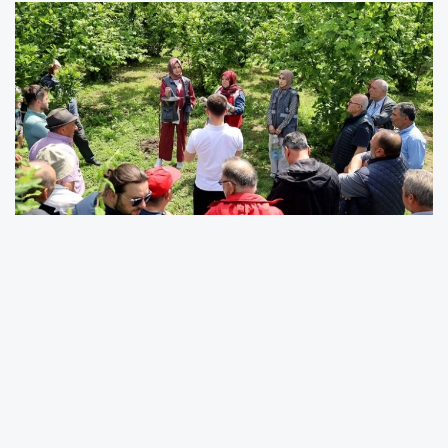
Vatandaşlar bu mucize ürünün piyasaya
sürülmesiyle ilgili, “Kokarca belası her
tarafımızı sardı. Büyükşehir’in getirdiği ilaç
inşallah çare olacak. Balkonlarımız bu istilacı