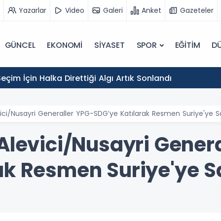
Yazarlar
Video
Galeri
Anket
Gazeteler
GÜNCEL
EKONOMİ
SİYASET
SPOR
EĞİTİM
D
eçim İçin Halka Direttiği Algı Artık Sonlandı
vici/Nusayri Generaller YPG-SDG’ye Katılarak Resmen Suriye'ye Sa
Alevici/Nusayri Gener
k Resmen Suriye'ye Sa