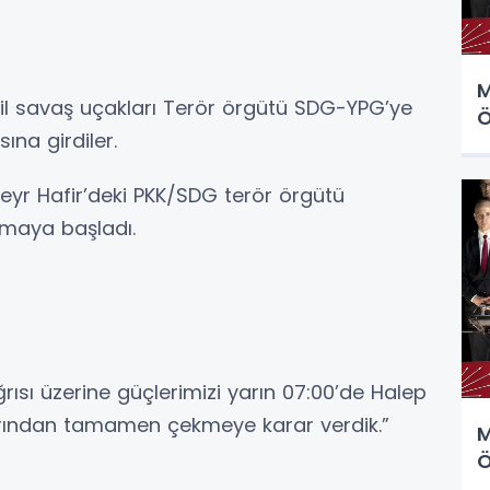
M
ail savaş uçakları Terör örgütü SDG-YPG’ye
Ö
na girdiler.
Deyr Hafir’deki PKK/SDG terör örgütü
amaya başladı.
ğrısı üzerine güçlerimizi yarın 07:00’de Halep
ından tamamen çekmeye karar verdik.”
M
Ö