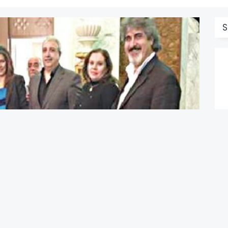
S
C
D
’ın danışmanı Kemalist.