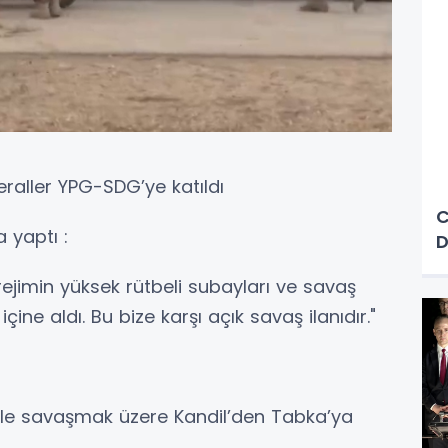
eraller YPG-SDG’ye katıldı
C
 yaptı :
D
rejimin yüksek rütbeli subayları ve savaş
çine aldı. Bu bize karşı açık savaş ilanıdır."
mle savaşmak üzere Kandil’den Tabka’ya