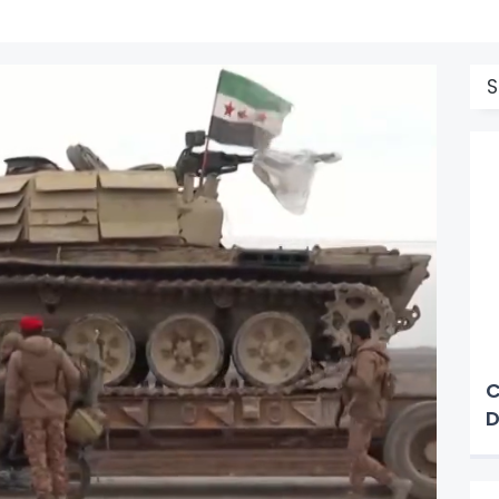
S
C
D