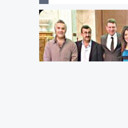
İHANET AYNI KAREDE
En sağda Mehmet Yuva: Beşar Esad