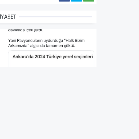
İYASET
HP'nin Seçim İçin Halka
irettiği Algı Artık Sonlandı