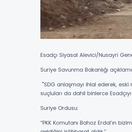
Esadçı Siyasal Alevici/Nusayri Gen
Suriye Savunma Bakanlığı açıklama
"SDG anlaşmayı ihlal ederek, eski 
suçluları da dahil binlerce Esadçıyı i
Suriye Ordusu:
“PKK Komutanı Bahoz Erdal’ın bizi
geldiğini istihbarat aldık.”