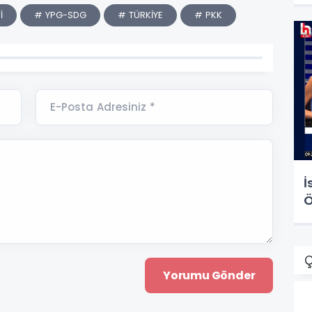
İ
# YPG-SDG
# TÜRKİYE
# PKK
E-Posta Adresiniz *
İ
Ö
Ç