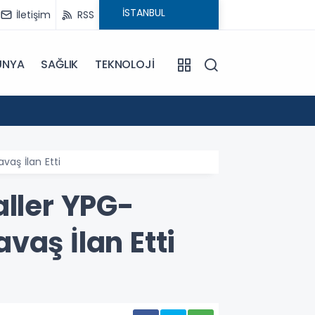
İletişim
RSS
ÜNYA
SAĞLIK
TEKNOLOJİ
18:29
CHP'ni
vaş İlan Etti
aller YPG-
vaş İlan Etti