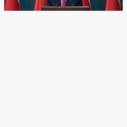
Cumhurbaşkanı Erdoğan konuşmasında:
'Sayın Özel’i ve CHP yönetimini bir kez daha
sorumlu siyaset yapmaya davet ediyorum.
Özellikle Alevi canlarımız konusunda
kullandıkları çirkin, ayrımcı ve zehirli dili terk
etmeye çağırıyorum.
CHP yönetimi artık Suriye’deki ateşi ülkemize
taşıma siyasetinden tövbe etmelidir.