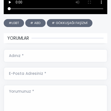
#LGBT
# ABD
# GÖKKUŞAĞI FAŞİZMİ
YORUMLAR
Adınız *
E-Posta Adresiniz *
Yorumunuz *