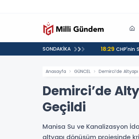
18:29
SONDAKİKA
CHP'nin S
Anasayfa
GÜNCEL
Demirci’de Altya
Demirci’de Al
Geçildi
Manisa Su ve Kanalizasyon İda
altyapı dönüşüm projesinde kri