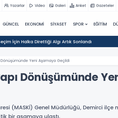
Yazarlar
Video
Galeri
Anket
Gazeteler
GÜNCEL
EKONOMİ
SİYASET
SPOR
EĞİTİM
D
eçim İçin Halka Direttiği Algı Artık Sonlandı
pı Dönüşümünde Yeni Aşamaya Geçildi
tyapı Dönüşümünde Y
resi (MASKİ) Genel Müdürlüğü, Demirci ilçe
tik bir aşamaya ulaştı.