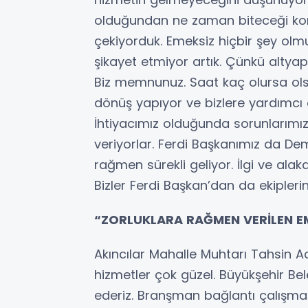
olduğundan ne zaman biteceği k
çekiyorduk. Emeksiz hiçbir şey olmu
şikayet etmiyor artık. Çünkü altyap
Biz memnunuz. Saat kaç olursa olsu
dönüş yapıyor ve bizlere yardımcı 
İhtiyacımız olduğunda sorunlarımı
veriyorlar. Ferdi Başkanımız da Dem
rağmen sürekli geliyor. İlgi ve ala
Bizler Ferdi Başkan’dan da ekiple
“ZORLUKLARA RAĞMEN VERİLEN 
Akıncılar Mahalle Muhtarı Tahsin Ac
hizmetler çok güzel. Büyükşehir Be
ederiz. Branşman bağlantı çalışmala