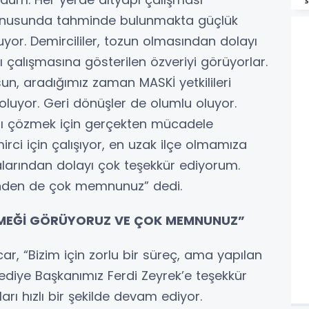
onusunda tahminde bulunmakta güçlük
yor. Demircililer, tozun olmasından dolayı
ı çalışmasına gösterilen özveriyi görüyorlar.
n, aradığımız zaman MASKİ yetkilileri
oluyor. Geri dönüşler de olumlu oluyor.
zı çözmek için gerçekten mücadele
irci için çalışıyor, en uzak ilçe olmamıza
kalarından dolayı çok teşekkür ediyorum.
rinden de çok memnunuz” dedi.
EMEĞİ GÖRÜYORUZ VE ÇOK MEMNUNUZ”
ar, “Bizim için zorlu bir süreç, ama yapılan
lediye Başkanımız Ferdi Zeyrek’e teşekkür
rı hızlı bir şekilde devam ediyor.