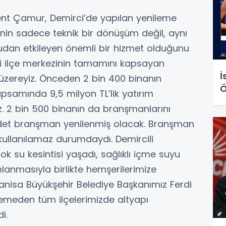
ent Çamur, Demirci’de yapılan yenileme
jenin sadece teknik bir dönüşüm değil, aynı
dan etkileyen önemli bir hizmet olduğunu
i ilçe merkezinin tamamını kapsayan
İ
üzereyiz. Önceden 2 bin 400 binanın
Ö
apsamında 9,5 milyon TL’lik yatırım
 2 bin 500 binanın da branşmanlarını
adet branşman yenilenmiş olacak. Branşman
e kullanılamaz durumdaydı. Demircili
 su kesintisi yaşadı, sağlıklı içme suyu
anmasıyla birlikte hemşerilerimize
 Manisa Büyükşehir Belediye Başkanımız Ferdi
emeden tüm ilçelerimizde altyapı
i.