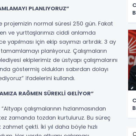
C
MAMLAMAYI PLANLIYORUZ”
B
 projemizin normal süresi 250 gün. Fakat
en ve yurttaşlarımızı ciddi anlamda
yapılması için ekip sayımızı artırdık. 3 ay
i tamamlamayı planlıyoruz. Çalışmaların
ediyesi ekiplerimiz de üstyapı çalışmalarını
nda göstermiş oldukları sabırdan dolayı
diyoruz” ifadelerini kullandı.
MAMIZA RAĞMEN SÜREKLİ GELİYOR”
C
B
, “Altyapı çalışmalarının hızlanmasından
 tez zamanda tozdan kurtuluruz. Bu süreç
 zahmet çekti. İki yıl daha böyle hızlı
Ç
dum. Her yerde altyapı çalışması