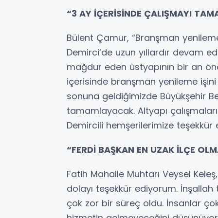
“3 AY İÇERİSİNDE ÇALIŞMAYI TA
Bülent Çamur, “Branşman yenileme
Demirci’de uzun yıllardır devam ed
mağdur eden üstyapının bir an önce 
içerisinde branşman yenileme işin
sonuna geldiğimizde Büyükşehir Bel
tamamlayacak. Altyapı çalışmaları
Demircili hemşerilerimize teşekkür e
“FERDİ BAŞKAN EN UZAK İLÇE OL
Fatih Mahalle Muhtarı Veysel Keleş
dolayı teşekkür ediyorum. İnşallah
çok zor bir süreç oldu. İnsanlar çok
hizmetin gelmeyeceğini düşünüyor