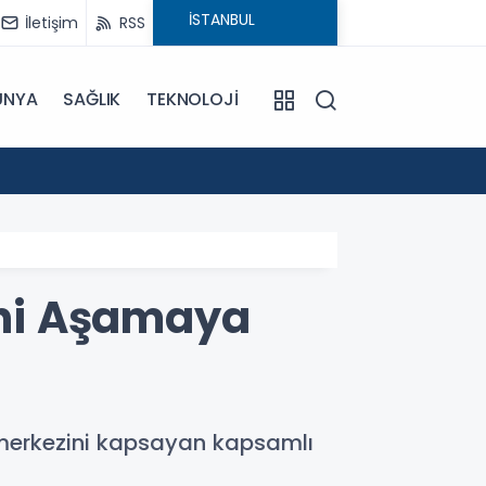
İletişim
RSS
ÜNYA
SAĞLIK
TEKNOLOJİ
18:29
CHP'ni
eni Aşamaya
 merkezini kapsayan kapsamlı