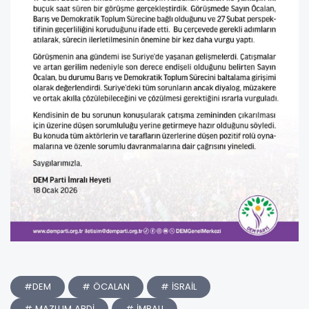
#DEM
# ÖCALAN
# İSRAİL
# MAZLUM ABDİ
# İMRALI