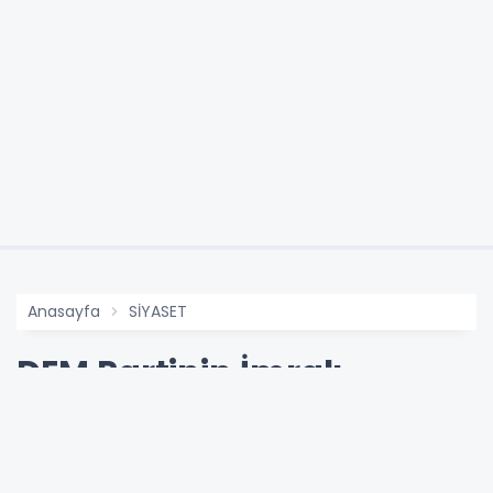
Anasayfa
SİYASET
DEM Partinin İmralı
Açıklaması