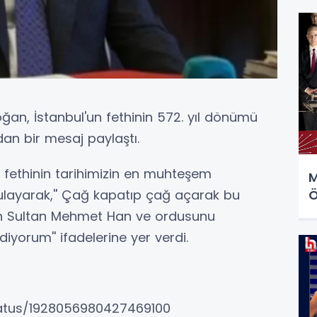
n, İstanbul'un fethinin 572. yıl dönümü
an bir mesaj paylaştı.
 fethinin tarihimizin en muhteşem
M
ulayarak,'' Çağ kapatıp çağ açarak bu
Ö
tih Sultan Mehmet Han ve ordusunu
iyorum'' ifadelerine yer verdi.
tatus/1928056980427469100