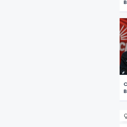
B
C
B
Ç