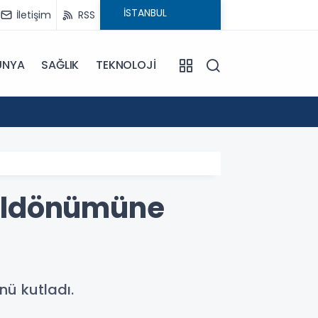
İletişim
RSS
ÜNYA
SAĞLIK
TEKNOLOJİ
18:29
CHP'ni
Yıldönümüne
nü kutladı.