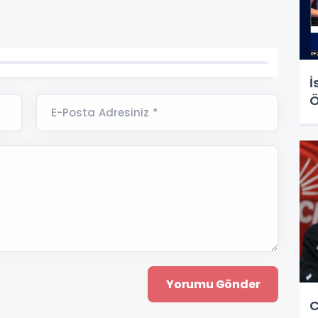
İ
Ö
E-Posta Adresiniz *
C