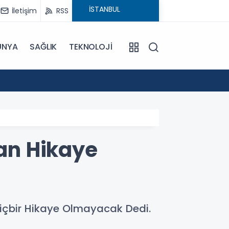
İletişim
RSS
ÜNYA
SAĞLIK
TEKNOLOJİ
18:29
CHP'ni
an Hikaye
içbir Hikaye Olmayacak Dedi.