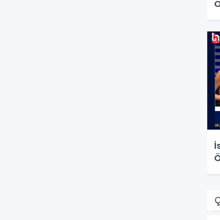
Ö
İ
Ö
Ç