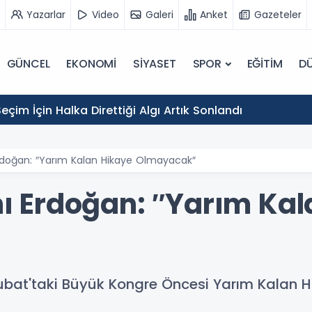
Yazarlar
Video
Galeri
Anket
Gazeteler
GÜNCEL
EKONOMİ
SİYASET
SPOR
EĞİTİM
D
eçim İçin Halka Direttiği Algı Artık Sonlandı
doğan: ″Yarım Kalan Hikaye Olmayacak″
 Erdoğan: ″Yarım Kal
bat'taki Büyük Kongre Öncesi Yarım Kalan H