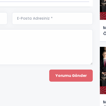
E-Posta Adresiniz *
M
Ö
M