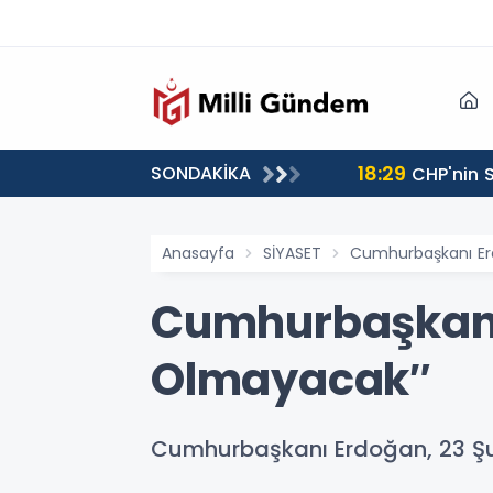
18:29
SONDAKİKA
CHP'nin S
Anasayfa
SİYASET
Cumhurbaşkanı Er
Cumhurbaşkanı
Olmayacak″
Cumhurbaşkanı Erdoğan, 23 Şu