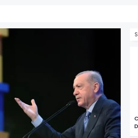
S
C
D