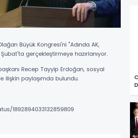
. Olağan Büyük Kongresi'ni "Adında AK,
3 Şubat'ta gerçekleştirmeye hazırlanıyor.
başkanı Recep Tayyip Erdoğan, sosyal
C
ilişkin paylaşımda bulundu.
D
tatus/1892894033132859809