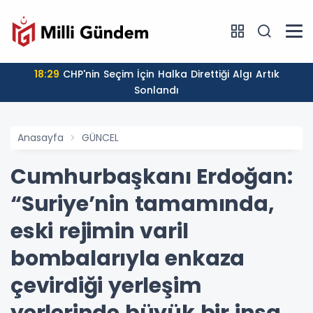
18:29
CHP'nin Seçim İçin Halka Direttiği Algı Artık
Sonlandı
Anasayfa
GÜNCEL
Cumhurbaşkanı Erdoğan:
“Suriye’nin tamamında,
eski rejimin varil
bombalarıyla enkaza
çevirdiği yerleşim
yerlerinde büyük bir inşa