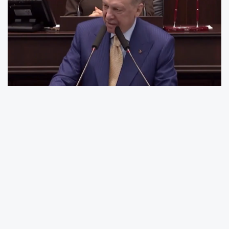
Cumhurbaşkanı Erdoğan:
Ezandan, Kuran'dan, Cami'den, Namaz'dan,
Ramazan'dan rahatsız olan vardı. Ülkemizi