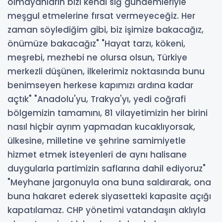
olmayanların bizi kendi sığ gündemleriyle
meşgul etmelerine fırsat vermeyeceğiz. Her
zaman söylediğim gibi, biz işimize bakacağız,
önümüze bakacağız" "Hayat tarzı, kökeni,
meşrebi, mezhebi ne olursa olsun, Türkiye
merkezli düşünen, ilkelerimiz noktasında bunu
benimseyen herkese kapımızı ardına kadar
açtık" "Anadolu'yu, Trakya'yı, yedi coğrafi
bölgemizin tamamını, 81 vilayetimizin her birini
nasıl hiçbir ayrım yapmadan kucaklıyorsak,
ülkesine, milletine ve şehrine samimiyetle
hizmet etmek isteyenleri de aynı halisane
duygularla partimizin saflarına dahil ediyoruz"
"Meyhane jargonuyla ona buna saldırarak, ona
buna hakaret ederek siyasetteki kapasite açığı
kapatılamaz. CHP yönetimi vatandaşın aklıyla