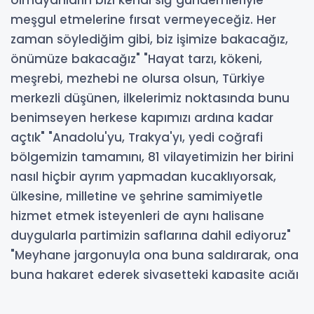
meşgul etmelerine fırsat vermeyeceğiz. Her
zaman söylediğim gibi, biz işimize bakacağız,
önümüze bakacağız" "Hayat tarzı, kökeni,
meşrebi, mezhebi ne olursa olsun, Türkiye
merkezli düşünen, ilkelerimiz noktasında bunu
benimseyen herkese kapımızı ardına kadar
açtık" "Anadolu'yu, Trakya'yı, yedi coğrafi
bölgemizin tamamını, 81 vilayetimizin her birini
nasıl hiçbir ayrım yapmadan kucaklıyorsak,
ülkesine, milletine ve şehrine samimiyetle
hizmet etmek isteyenleri de aynı halisane
duygularla partimizin saflarına dahil ediyoruz"
"Meyhane jargonuyla ona buna saldırarak, ona
buna hakaret ederek siyasetteki kapasite açığı
kapatılamaz. CHP yönetimi vatandaşın aklıyla
alay etmeyi artık bırakmalı, başkalarını