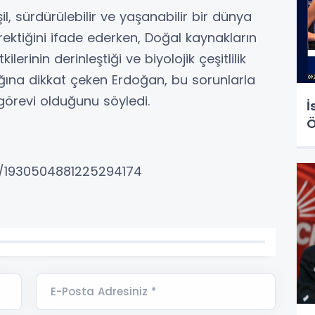
 sürdürülebilir ve yaşanabilir bir dünya
rektiğini ifade ederken, Doğal kaynakların
kilerinin derinleştiği ve biyolojik çeşitlilik
ştığına dikkat çeken Erdoğan, bu sorunlarla
görevi olduğunu söyledi.
İ
Ö
us/1930504881225294174
E-Posta Adresiniz *