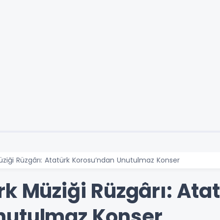
üziği Rüzgârı: Atatürk Korosu’ndan Unutulmaz Konser
k Müziği Rüzgârı: Ata
nutulmaz Konser