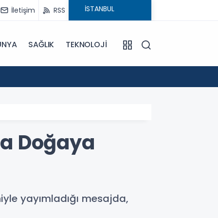
İletişim
RSS
ÜNYA
SAĞLIK
TEKNOLOJİ
18:29
CHP'ni
da Doğaya
yle yayımladığı mesajda,