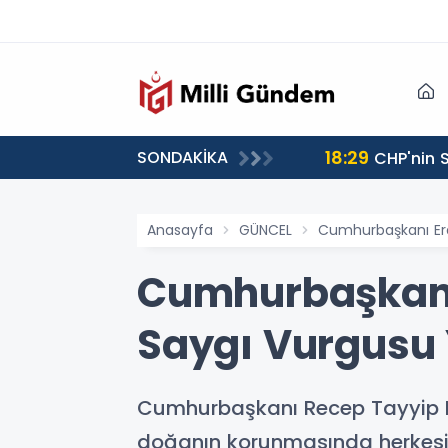
18:29
SONDAKİKA
CHP'nin S
Anasayfa
GÜNCEL
Cumhurbaşkanı Erd
Cumhurbaşkanı
Saygı Vurgusu 
Cumhurbaşkanı Recep Tayyip E
doğanın korunmasında herkesin 