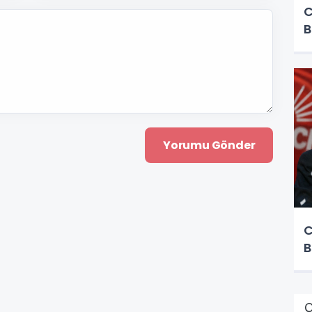
C
B
C
B
Ç