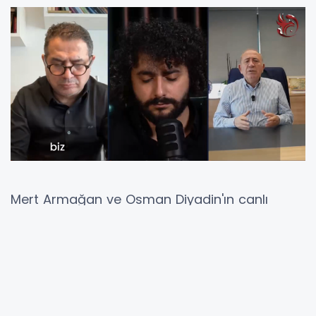
Mert Armağan ve Osman Diyadin'ın canlı
yayınına katılan CHP'li Gürsel Tekin,
NOW TV
SÖZCÜ TV
HALK TV