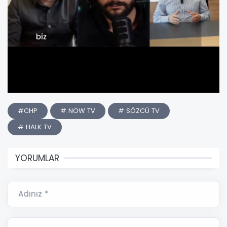
#CHP
# NOW TV
# SÖZCÜ TV
# HALK TV
YORUMLAR
Adınız *