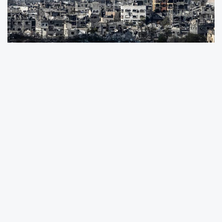
Mısır'ın hazırladığı plana göre, enkaz
kaldırılacak, geçici konutlar inşa edilecek.
Gazze'nin yeniden yapılandırılması için 53
milyar dolara ihtiyaç olduğu belirlendi.
Zirvede uluslararası toplum ile finans
kuruluşlarına, hızla destek sağlamaları çağrısı
yapıldı.
Plana göre, Filistinliler, Gazze yeniden inşa
olana kadar kent içindeki mobil evler ve