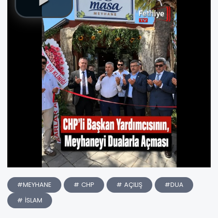
#MEYHANE
# CHP
# AÇILIŞ
#DUA
# İSLAM