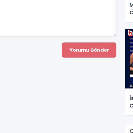
M
Ö
İ
Ö
Ç