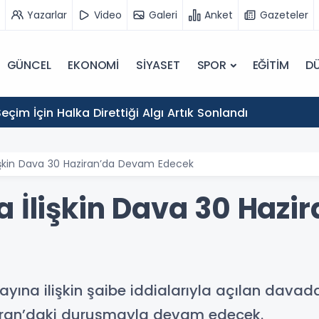
Yazarlar
Video
Galeri
Anket
Gazeteler
GÜNCEL
EKONOMİ
SİYASET
SPOR
EĞİTİM
D
eçim İçin Halka Direttiği Algı Artık Sonlandı
lişkin Dava 30 Haziran’da Devam Edecek
a İlişkin Dava 30 Haz
ayına ilişkin şaibe iddialarıyla açılan davad
aziran’daki duruşmayla devam edecek.