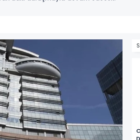
S
C
D