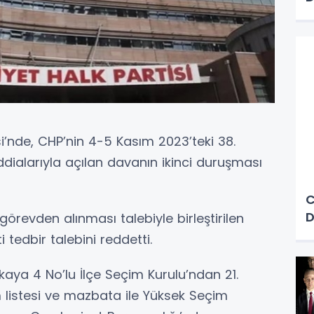
’nde, CHP’nin 4-5 Kasım 2023’teki 38.
ddialarıyla açılan davanın ikinci duruşması
C
D
n görevden alınması talebiyle birleştirilen
tedbir talebini reddetti.
aya 4 No’lu İlçe Seçim Kurulu’ndan 21.
ım listesi ve mazbata ile Yüksek Seçim