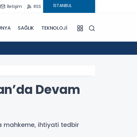
İletişim
RSS
ÜNYA
SAĞLIK
TEKNOLOJİ
18:29
CHP'ni
iran’da Devam
a mahkeme, ihtiyati tedbir