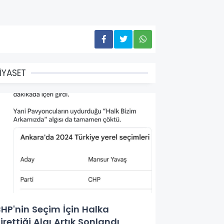
İYASET
HP'nin Seçim İçin Halka
irettiği Algı Artık Sonlandı