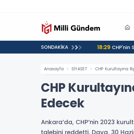
18:29
SONDAKİKA
CHP'nin S
Anasayfa
SİYASET
CHP Kurultayına İ
CHP Kurultayın
Edecek
Ankara’da, CHP’nin 2023 kurult
talebini reddetti. Dava, 30 H