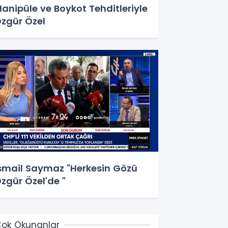
anipüle ve Boykot Tehditleriyle
zgür Özel
smail Saymaz "Herkesin Gözü
zgür Özel'de "
ok Okunanlar