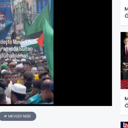
M
Ö
M
Ö
# MEVLİDİ NEBİ