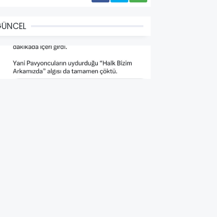
GÜNCEL
HP'nin Seçim İçin Halka
irettiği Algı Artık Sonlandı