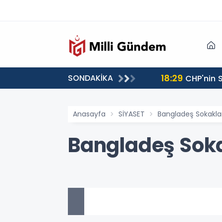
18:29
SONDAKİKA
CHP'nin S
Anasayfa
SİYASET
Bangladeş Sokakla
Bangladeş Soka