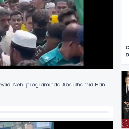
C
D
evlidi Nebi programında Abdülhamid Han