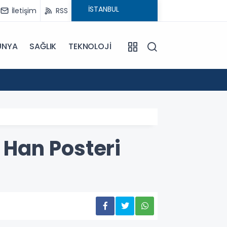
İletişim
RSS
ÜNYA
SAĞLIK
TEKNOLOJİ
18:29
CHP'ni
Han Posteri