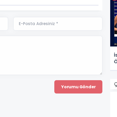
E-Posta Adresiniz *
İ
Ö
Ç