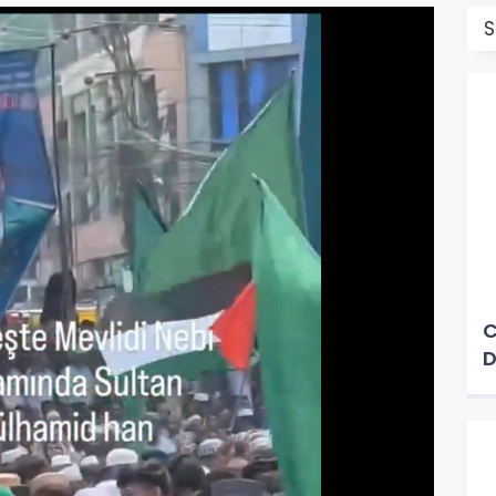
S
C
D