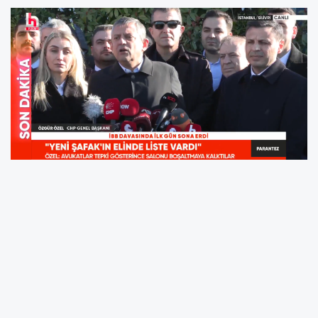
Bakırköy Cumhuriyet Başsavcılığı, Özgür Özel'e
"Mahkeme heyetine sözleri nedeniyle 'TCK’nın
125/1,2,3-a,4,5' madde ve fıkralarınca hakaret
suçundan" soruşturma başlattı
İşte Özgür Özel'in soruşturma açılmasına