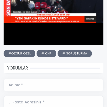
#ÖZGÜR ÖZEL
# CHP
# SORUŞTURMA
YORUMLAR
Adınız *
E-Posta Adresiniz *