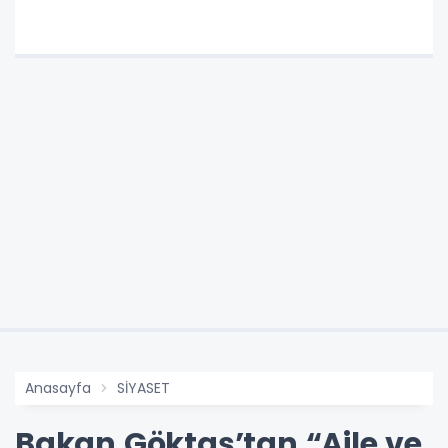
Anasayfa
SİYASET
Bakan Göktaş’tan “Aile ve