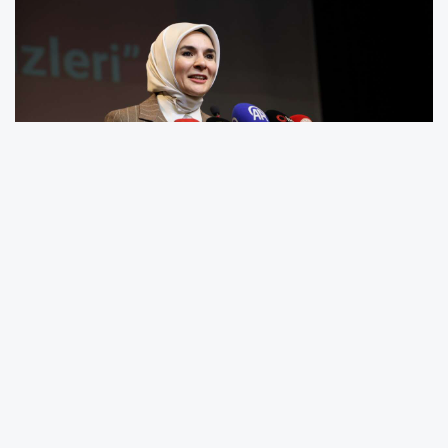
Aile ve Sosyal Hizmetler Bakanı Mahinur
Özdemir Göktaş, TVNET canlı yayınında
gündeme ilişkin değerlendirmelerde bulundu.
Bakan Göktaş, 2026-2035 dönemini kapsayan
“Aile ve Nüfus 10 Yılı” sürecine girildiğini
belirterek aileyi devlet politikalarının merkezine