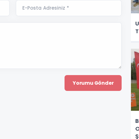
E-Posta Adresiniz *
U
T
B
O
Ş