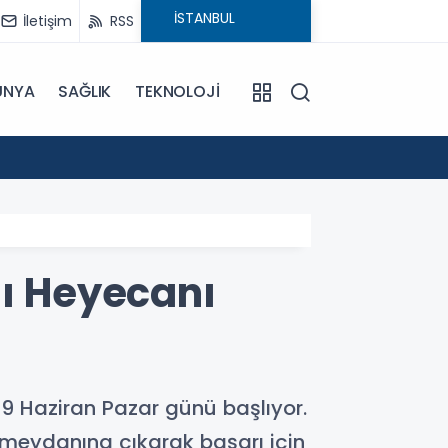
İletişim
RSS
ÜNYA
SAĞLIK
TEKNOLOJİ
18:20
Manipü
nı Heyecanı
 29 Haziran Pazar günü başlıyor.
 meydanına çıkarak başarı için