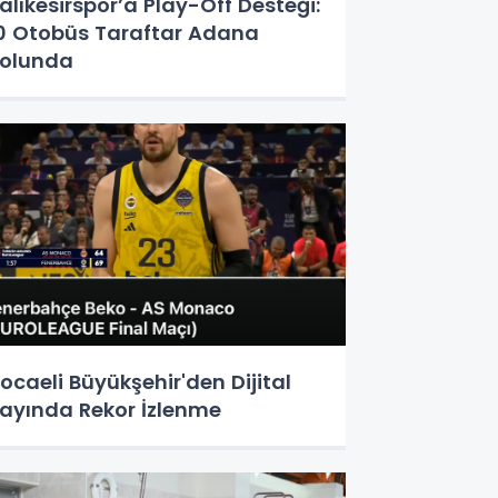
alıkesirspor’a Play-Off Desteği:
0 Otobüs Taraftar Adana
olunda
ocaeli Büyükşehir'den Dijital
ayında Rekor İzlenme