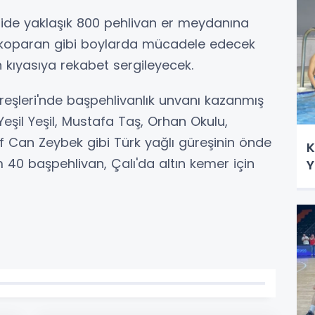
goride yaklaşık 800 pehlivan er meydanına
tozkoparan gibi boylarda mücadele edecek
 kıyasıya rekabet sergileyecek.
üreşleri'nde başpehlivanlık unvanı kazanmış
Yeşil Yeşil, Mustafa Taş, Orhan Okulu,
Can Zeybek gibi Türk yağlı güreşinin önde
K
 40 başpehlivan, Çalı'da altın kemer için
Y