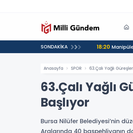
18:20
SONDAKİKA
Manipüle
Anasayfa
SPOR
63.Çalı Yağlı Güreşle
63.Çalı Yağlı 
Başlıyor
Bursa Nilüfer Belediyesi’nin düz
Aralarında 40 başpehlivanın d