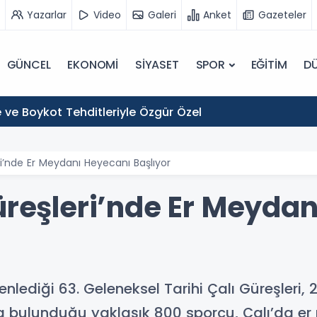
Yazarlar
Video
Galeri
Anket
Gazeteler
GÜNCEL
EKONOMİ
SİYASET
SPOR
EĞİTİM
D
 ve Boykot Tehditleriyle Özgür Özel
ri’nde Er Meydanı Heyecanı Başlıyor
Güreşleri’nde Er Meyda
enlediği 63. Geleneksel Tarihi Çalı Güreşleri,
a bulunduğu yaklaşık 800 sporcu, Çalı’da er